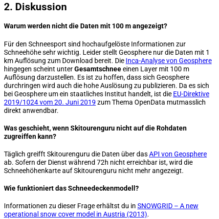
2. Diskussion
Warum werden nicht die Daten mit 100 m angezeigt?
Für den Schneesport sind hochaufgelöste Informationen zur
Schneehöhe sehr wichtig. Leider stellt Geosphere nur die Daten mit 1
km Auflösung zum Download bereit. Die
Inca-Analyse von Geosphere
hingegen scheint unter
Gesamtschnee
einen Layer mit 100 m
Auflösung darzustellen. Es ist zu hoffen, dass sich Geosphere
durchringen wird auch die hohe Auslösung zu publizieren. Da es sich
bei Geosphere um ein staatliches Institut handelt, ist die
EU-Direktive
2019/1024 vom 20. Juni 2019
zum Thema OpenData mutmasslich
direkt anwendbar.
Was geschieht, wenn Skitourenguru nicht auf die Rohdaten
zugreiffen kann?
Täglich greifft Skitourenguru die Daten über das
API von Geosphere
ab. Sofern der Dienst während 72h nicht erreichbar ist, wird die
Schneehöhenkarte auf Skitourenguru nicht mehr angezeigt.
Wie funktioniert das Schneedeckenmodell?
Informationen zu dieser Frage erhältst du in
SNOWGRID – A new
operational snow cover model in Austria (2013)
.