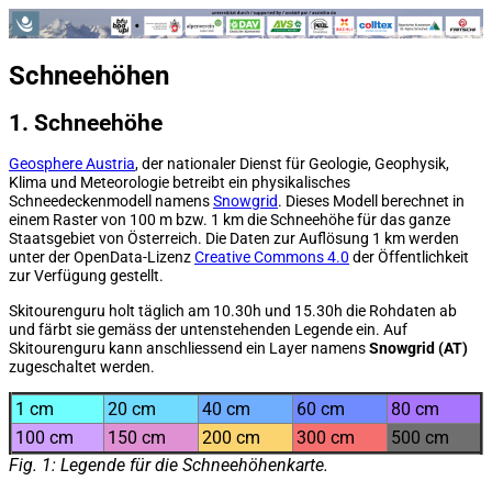
Schneehöhen
1. Schneehöhe
Geosphere Austria
, der nationaler Dienst für Geologie, Geophysik,
Klima und Meteorologie betreibt ein physikalisches
Schneedeckenmodell namens
Snowgrid
. Dieses Modell berechnet in
einem Raster von 100 m bzw. 1 km die Schneehöhe für das ganze
Staatsgebiet von Österreich. Die Daten zur Auflösung 1 km werden
unter der OpenData-Lizenz
Creative Commons 4.0
der Öffentlichkeit
zur Verfügung gestellt.
Skitourenguru holt täglich am 10.30h und 15.30h die Rohdaten ab
und färbt sie gemäss der untenstehenden Legende ein. Auf
Skitourenguru kann anschliessend ein Layer namens
Snowgrid (AT)
zugeschaltet werden.
1 cm
20 cm
40 cm
60 cm
80 cm
100 cm
150 cm
200 cm
300 cm
500 cm
Fig. 1: Legende für die Schneehöhenkarte.