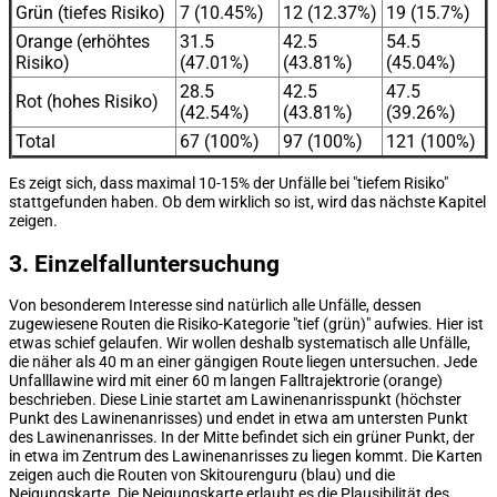
Grün (tiefes Risiko)
7 (10.45%)
12 (12.37%)
19 (15.7%)
Orange (erhöhtes
31.5
42.5
54.5
Risiko)
(47.01%)
(43.81%)
(45.04%)
28.5
42.5
47.5
Rot (hohes Risiko)
(42.54%)
(43.81%)
(39.26%)
Total
67 (100%)
97 (100%)
121 (100%)
Es zeigt sich, dass maximal 10-15% der Unfälle bei "tiefem Risiko"
stattgefunden haben. Ob dem wirklich so ist, wird das nächste Kapitel
zeigen.
3. Einzelfalluntersuchung
Von besonderem Interesse sind natürlich alle Unfälle, dessen
zugewiesene Routen die Risiko-Kategorie "tief (grün)" aufwies. Hier ist
etwas schief gelaufen. Wir wollen deshalb systematisch alle Unfälle,
die näher als 40 m an einer gängigen Route liegen untersuchen. Jede
Unfalllawine wird mit einer 60 m langen Falltrajektrorie (orange)
beschrieben. Diese Linie startet am Lawinenanrisspunkt (höchster
Punkt des Lawinenanrisses) und endet in etwa am untersten Punkt
des Lawinenanrisses. In der Mitte befindet sich ein grüner Punkt, der
in etwa im Zentrum des Lawinenanrisses zu liegen kommt. Die Karten
zeigen auch die Routen von Skitourenguru (blau) und die
Neigungskarte. Die Neigungskarte erlaubt es die Plausibilität des