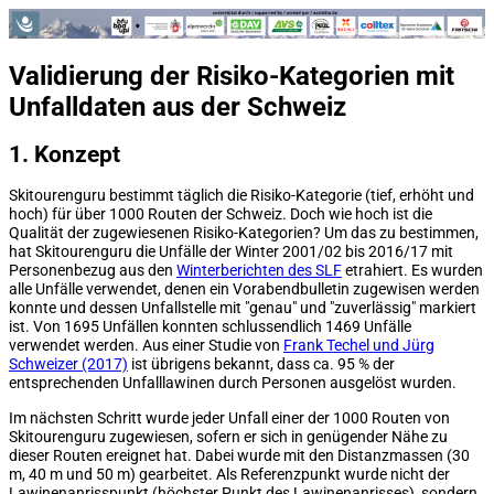
Validierung der Risiko-Kategorien mit
Unfalldaten aus der Schweiz
1. Konzept
Skitourenguru bestimmt täglich die Risiko-Kategorie (tief, erhöht und
hoch) für über 1000 Routen der Schweiz. Doch wie hoch ist die
Qualität der zugewiesenen Risiko-Kategorien? Um das zu bestimmen,
hat Skitourenguru die Unfälle der Winter 2001/02 bis 2016/17 mit
Personenbezug aus den
Winterberichten des SLF
etrahiert. Es wurden
alle Unfälle verwendet, denen ein Vorabendbulletin zugewisen werden
konnte und dessen Unfallstelle mit "genau" und "zuverlässig" markiert
ist. Von 1695 Unfällen konnten schlussendlich 1469 Unfälle
verwendet werden. Aus einer Studie von
Frank Techel und Jürg
Schweizer (2017)
ist übrigens bekannt, dass ca. 95 % der
entsprechenden Unfalllawinen durch Personen ausgelöst wurden.
Im nächsten Schritt wurde jeder Unfall einer der 1000 Routen von
Skitourenguru zugewiesen, sofern er sich in genügender Nähe zu
dieser Routen ereignet hat. Dabei wurde mit den Distanzmassen (30
m, 40 m und 50 m) gearbeitet. Als Referenzpunkt wurde nicht der
Lawinenanrisspunkt (höchster Punkt des Lawinenanrisses), sondern