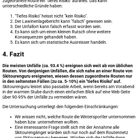
zugeordnete Route ein "tiefes Risiko" aufwies. Das kann
unterschiedliche Gründe haben:
"Tiefes Risiko" heisst nicht "kein Risiko".
Der Lawinenlagebericht kann "falsch" gewesen sein.
Der Unfallort kann falsch erfasst worden sein.
Es kann sich um einen kleinen Rutsch ohne weitere
Konsequenzen gehandelt haben.
Es kann sich um statistische Ausreisser handeln.
4. Fazit
Die meisten Unfälle (ca. 93.4 %) ereignen sich weit ab von üblichen
Routen. Von denjenigen Unfällen, die sich nahe an einer Route von
Skitourenguru ereigneten, wiesen dessen zugeordnete Routen nur
in den seltensten Fällen (zu ca. 5-10%) ein "tiefes Risiko" auf.
Skitourenguru leistet also passable Arbeit, wenn bereits am Vorabend
in der warmen Stube durch einen einfachen Blick auf eine Web-Seite
über 90-95% der Unfälle zu vermeiden wären.
Die Untersuchung unterliegt den folgenden Einschränkungen:
Wir wissen nicht, welche Route die Wintersportler unternommen
haben bzw. unternehmen wollten.
Eine interessante Frage stellt sich mit der Annahme alle
Skitourengänger würden sich nur noch auf dem Routennetz
von Skitourenguru bewegen. Würden sich die Unfälle dann