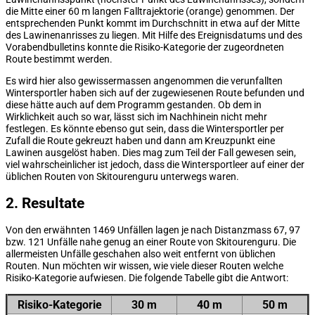
die Mitte einer 60 m langen Falltrajektorie (orange) genommen. Der
entsprechenden Punkt kommt im Durchschnitt in etwa auf der Mitte
des Lawinenanrisses zu liegen. Mit Hilfe des Ereignisdatums und des
Vorabendbulletins konnte die Risiko-Kategorie der zugeordneten
Route bestimmt werden.
Es wird hier also gewissermassen angenommen die verunfallten
Wintersportler haben sich auf der zugewiesenen Route befunden und
diese hätte auch auf dem Programm gestanden. Ob dem in
Wirklichkeit auch so war, lässt sich im Nachhinein nicht mehr
festlegen. Es könnte ebenso gut sein, dass die Wintersportler per
Zufall die Route gekreuzt haben und dann am Kreuzpunkt eine
Lawinen ausgelöst haben. Dies mag zum Teil der Fall gewesen sein,
viel wahrscheinlicher ist jedoch, dass die Wintersportleer auf einer der
üblichen Routen von Skitourenguru unterwegs waren.
2. Resultate
Von den erwähnten 1469 Unfällen lagen je nach Distanzmass 67, 97
bzw. 121 Unfälle nahe genug an einer Route von Skitourenguru. Die
allermeisten Unfälle geschahen also weit entfernt von üblichen
Routen. Nun möchten wir wissen, wie viele dieser Routen welche
Risiko-Kategorie aufwiesen. Die folgende Tabelle gibt die Antwort:
Risiko-Kategorie
30 m
40 m
50 m