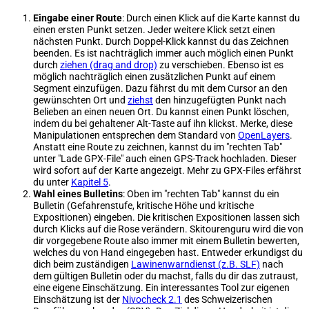
Eingabe einer Route
: Durch einen Klick auf die Karte kannst du
einen ersten Punkt setzen. Jeder weitere Klick setzt einen
nächsten Punkt. Durch Doppel-Klick kannst du das Zeichnen
beenden. Es ist nachträglich immer auch möglich einen Punkt
durch
ziehen (drag and drop)
zu verschieben. Ebenso ist es
möglich nachträglich einen zusätzlichen Punkt auf einem
Segment einzufügen. Dazu fährst du mit dem Cursor an den
gewünschten Ort und
ziehst
den hinzugefügten Punkt nach
Belieben an einen neuen Ort. Du kannst einen Punkt löschen,
indem du bei gehaltener Alt-Taste auf ihn klickst. Merke, diese
Manipulationen entsprechen dem Standard von
OpenLayers
.
Anstatt eine Route zu zeichnen, kannst du im "rechten Tab"
unter "Lade GPX-File" auch einen GPS-Track hochladen. Dieser
wird sofort auf der Karte angezeigt. Mehr zu GPX-Files erfährst
du unter
Kapitel 5
.
Wahl eines Bulletins
: Oben im "rechten Tab" kannst du ein
Bulletin (Gefahrenstufe, kritische Höhe und kritische
Expositionen) eingeben. Die kritischen Expositionen lassen sich
durch Klicks auf die Rose verändern. Skitourenguru wird die von
dir vorgegebene Route also immer mit einem Bulletin bewerten,
welches du von Hand eingegeben hast. Entweder erkundigst du
dich beim zuständigen
Lawinenwarndienst (z.B. SLF)
nach
dem gültigen Bulletin oder du machst, falls du dir das zutraust,
eine eigene Einschätzung. Ein interessantes Tool zur eigenen
Einschätzung ist der
Nivocheck 2.1
des Schweizerischen