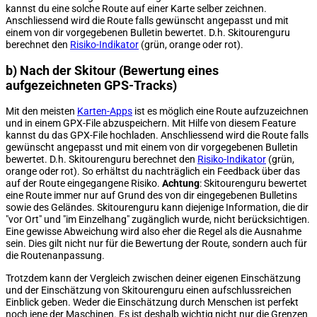
kannst du eine solche Route auf einer Karte selber zeichnen.
Anschliessend wird die Route falls gewünscht angepasst und mit
einem von dir vorgegebenen Bulletin bewertet. D.h. Skitourenguru
berechnet den
Risiko-Indikator
(grün, orange oder rot).
b) Nach der Skitour (Bewertung eines
aufgezeichneten GPS-Tracks)
Mit den meisten
Karten-Apps
ist es möglich eine Route aufzuzeichnen
und in einem GPX-File abzuspeichern. Mit Hilfe von diesem Feature
kannst du das GPX-File hochladen. Anschliessend wird die Route falls
gewünscht angepasst und mit einem von dir vorgegebenen Bulletin
bewertet. D.h. Skitourenguru berechnet den
Risiko-Indikator
(grün,
orange oder rot). So erhältst du nachträglich ein Feedback über das
auf der Route eingegangene Risiko.
Achtung
: Skitourenguru bewertet
eine Route immer nur auf Grund des von dir eingegebenen Bulletins
sowie des Geländes. Skitourenguru kann diejenige Information, die dir
"vor Ort" und "im Einzelhang" zugänglich wurde, nicht berücksichtigen.
Eine gewisse Abweichung wird also eher die Regel als die Ausnahme
sein. Dies gilt nicht nur für die Bewertung der Route, sondern auch für
die Routenanpassung.
Trotzdem kann der Vergleich zwischen deiner eigenen Einschätzung
und der Einschätzung von Skitourenguru einen aufschlussreichen
Einblick geben. Weder die Einschätzung durch Menschen ist perfekt
noch jene der Maschinen. Es ist deshalb wichtig nicht nur die Grenzen