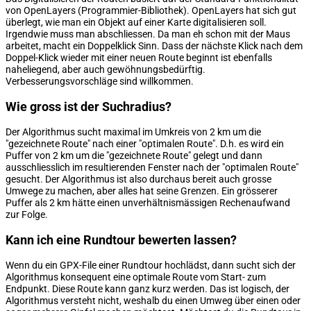
von OpenLayers (Programmier-Bibliothek). OpenLayers hat sich gut
überlegt, wie man ein Objekt auf einer Karte digitalisieren soll.
Irgendwie muss man abschliessen. Da man eh schon mit der Maus
arbeitet, macht ein Doppelklick Sinn. Dass der nächste Klick nach dem
Doppel-Klick wieder mit einer neuen Route beginnt ist ebenfalls
naheliegend, aber auch gewöhnungsbedürftig.
Verbesserungsvorschläge sind willkommen.
Wie gross ist der Suchradius?
Der Algorithmus sucht maximal im Umkreis von 2 km um die
"gezeichnete Route" nach einer "optimalen Route". D.h. es wird ein
Puffer von 2 km um die "gezeichnete Route" gelegt und dann
ausschliesslich im resultierenden Fenster nach der "optimalen Route"
gesucht. Der Algorithmus ist also durchaus bereit auch grosse
Umwege zu machen, aber alles hat seine Grenzen. Ein grösserer
Puffer als 2 km hätte einen unverhältnismässigen Rechenaufwand
zur Folge.
Kann ich eine Rundtour bewerten lassen?
Wenn du ein GPX-File einer Rundtour hochlädst, dann sucht sich der
Algorithmus konsequent eine optimale Route vom Start- zum
Endpunkt. Diese Route kann ganz kurz werden. Das ist logisch, der
Algorithmus versteht nicht, weshalb du einen Umweg über einen oder