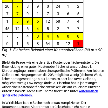
20
7
8
9
0
24
1
2
7
7
9
1
7
3
6
5
1
6
9
6
12
68
7
4
45
12
6
4
5
2
7
7
7
8
4
3
4
6
8
8
0
1
5
3
64
8
12
1
Fig. 1: Einfaches Beispiel einer Kostenoberfläche (80 m x 90
m)
Bleibt die Frage, wie eine derartige Kostenoberfläche entsteht. Die
Entwicklung einer guten Kostenoberfläche ist anspruchsvoll.
Skitourengänger:innen haben eine spezifische Präferenz: Am liebsten
Gelände mit Neigungen um die 20°, möglichst wenig (dichten) Wald,
lieber homogene Hänge statt konvexes oder konkaves Gelände,
möglichst wenig Lawinengelände. A. Eisenhut hat in jahrelanger
Arbeit eine Kostenoberfläche entwickelt, die auf ca. einem Dutzend
Kriterien basiert. Mehr zum Thema findet sich unter
Automatisch
generierte Skitouren
.
In Wirklichkeit ist die Sache noch etwas komplizierter. Der
Routenanpassung-Algorithmus berücksichtigt nicht nur die