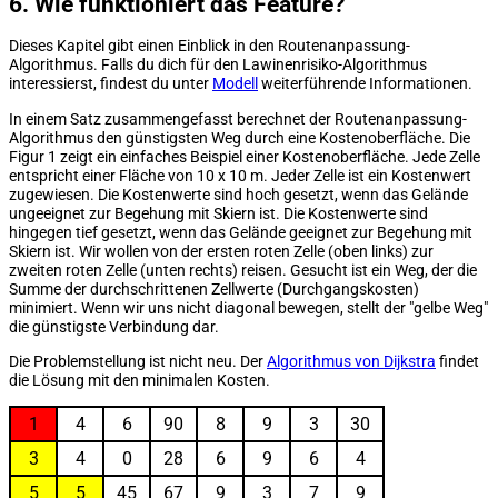
6. Wie funktioniert das Feature?
Dieses Kapitel gibt einen Einblick in den Routenanpassung-
Algorithmus. Falls du dich für den Lawinenrisiko-Algorithmus
interessierst, findest du unter
Modell
weiterführende Informationen.
In einem Satz zusammengefasst berechnet der Routenanpassung-
Algorithmus den günstigsten Weg durch eine Kostenoberfläche. Die
Figur 1 zeigt ein einfaches Beispiel einer Kostenoberfläche. Jede Zelle
entspricht einer Fläche von 10 x 10 m. Jeder Zelle ist ein Kostenwert
zugewiesen. Die Kostenwerte sind hoch gesetzt, wenn das Gelände
ungeeignet zur Begehung mit Skiern ist. Die Kostenwerte sind
hingegen tief gesetzt, wenn das Gelände geeignet zur Begehung mit
Skiern ist. Wir wollen von der ersten roten Zelle (oben links) zur
zweiten roten Zelle (unten rechts) reisen. Gesucht ist ein Weg, der die
Summe der durchschrittenen Zellwerte (Durchgangskosten)
minimiert. Wenn wir uns nicht diagonal bewegen, stellt der "gelbe Weg"
die günstigste Verbindung dar.
Die Problemstellung ist nicht neu. Der
Algorithmus von Dijkstra
findet
die Lösung mit den minimalen Kosten.
1
4
6
90
8
9
3
30
3
4
0
28
6
9
6
4
5
5
45
67
9
3
7
9