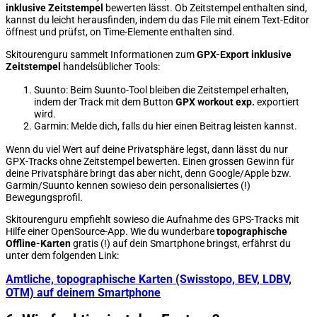
inklusive Zeitstempel
bewerten lässt. Ob Zeitstempel enthalten sind,
kannst du leicht herausfinden, indem du das File mit einem Text-Editor
öffnest und prüfst, on Time-Elemente enthalten sind.
Skitourenguru sammelt Informationen zum
GPX-Export inklusive
Zeitstempel
handelsüblicher Tools:
Suunto: Beim Suunto-Tool bleiben die Zeitstempel erhalten,
indem der Track mit dem Button
GPX workout exp.
exportiert
wird.
Garmin: Melde dich, falls du hier einen Beitrag leisten kannst.
Wenn du viel Wert auf deine Privatsphäre legst, dann lässt du nur
GPX-Tracks ohne Zeitstempel bewerten. Einen grossen Gewinn für
deine Privatsphäre bringt das aber nicht, denn Google/Apple bzw.
Garmin/Suunto kennen sowieso dein personalisiertes (!)
Bewegungsprofil.
Skitourenguru empfiehlt sowieso die Aufnahme des GPS-Tracks mit
Hilfe einer OpenSource-App. Wie du wunderbare
topographische
Offline-Karten
gratis (!) auf dein Smartphone bringst, erfährst du
unter dem folgenden Link:
Amtliche, topographische Karten (Swisstopo, BEV, LDBV,
OTM) auf deinem Smartphone