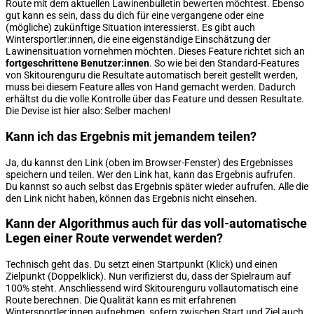
Route mit dem aktuellen Lawinenbulletin bewerten möchtest. Ebenso
gut kann es sein, dass du dich für eine vergangene oder eine
(mögliche) zukünftige Situation interessierst. Es gibt auch
Wintersportler:innen, die eine eigenständige Einschätzung der
Lawinensituation vornehmen möchten. Dieses Feature richtet sich an
fortgeschrittene Benutzer:innen
. So wie bei den Standard-Features
von Skitourenguru die Resultate automatisch bereit gestellt werden,
muss bei diesem Feature alles von Hand gemacht werden. Dadurch
erhältst du die volle Kontrolle über das Feature und dessen Resultate.
Die Devise ist hier also: Selber machen!
Kann ich das Ergebnis mit jemandem teilen?
Ja, du kannst den Link (oben im Browser-Fenster) des Ergebnisses
speichern und teilen. Wer den Link hat, kann das Ergebnis aufrufen.
Du kannst so auch selbst das Ergebnis später wieder aufrufen. Alle die
den Link nicht haben, können das Ergebnis nicht einsehen.
Kann der Algorithmus auch für das voll-automatische
Legen einer Route verwendet werden?
Technisch geht das. Du setzt einen Startpunkt (Klick) und einen
Zielpunkt (Doppelklick). Nun verifizierst du, dass der Spielraum auf
100% steht. Anschliessend wird Skitourenguru vollautomatisch eine
Route berechnen. Die Qualität kann es mit erfahrenen
Wintersportler:innen aufnehmen, sofern zwischen Start und Ziel auch