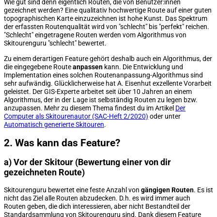
Wie gut sind denn eigentlich Routen, die von Benutzer:innen
gezeichnet werden? Eine qualitativ hochwertige Route auf einer guten
topographischen Karte einzuzeichnen ist hohe Kunst. Das Spektrum
der erfassten Routenqualität wird von "schlecht" bis "perfekt" reichen.
"Schlecht" eingetragene Routen werden vom Algorithmus von
Skitourenguru "schlecht" bewertet.
Zu einem derartigen Feature gehört deshalb auch ein Algorithmus, der
die eingegebene Route
anpassen
kann. Die Entwicklung und
Implementation eines solchen Routenanpassung-Algorithmus sind
sehr aufwändig. Glücklicherweise hat A. Eisenhut exzellente Vorarbeit
geleistet. Der GIS-Experte arbeitet seit über 10 Jahren an einem
Algorithmus, der in der Lage ist selbständig Routen zu legen bzw.
anzupassen. Mehr zu diesem Thema findest du im Artikel
Der
Computer als Skitourenautor (SAC-Heft 2/2020)
oder unter
Automatisch generierte Skitouren
.
2. Was kann das Feature?
a) Vor der Skitour (Bewertung einer von dir
gezeichneten Route)
Skitourenguru bewertet eine feste Anzahl von
gängigen Routen
. Es ist
nicht das Ziel alle Routen abzudecken. D.h. es wird immer auch
Routen geben, die dich interessieren, aber nicht Bestandteil der
Standardsammlung von Skitourenguru sind. Dank diesem Feature