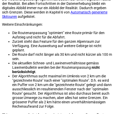
der Realität. Bei allen Fortschritten in der Datenerhebung bleibt ein
digitales Abbild immer nur ein Abbild der Realität. Dadurch ergeben
sich Grenzen. Diese werden in Kapitel 6 von
Automatisch generierte
Skitouren
aufgelistet.
Weitere Einschränkungen:
Die Routenanpassung "optimiert" eine Route primär für den
Aufstieg und nicht für die Abfahrt.
Zurzeit steht das Feature für den ganzen Alpenraum zur
Verfügung. Eine Ausweitung auf weitere Gebirge ist nicht
geplant.
Die Route darf nicht länger als 30 km und nicht kürzer als 100 m
sein.
Die aktuellen Schnee- und Lawinenverhältnisse gemäss
Lawinenbulletin werden bei der Routenanpassung
nicht
berücksichtigt
.
Der Algorithmus sucht maximal im Umkreis von 2 km um die
"gezeichnete Route" nach einer "optimalen Route". D.h. es wird
ein Puffer von 2 km um die "gezeichnete Route" gelegt und dann
ausschliesslich im resultierenden Fenster nach der "optimalen
Route" gesucht. Der Algorithmus ist also durchaus bereit auch
grosse Umwege zu machen, aber alles hat seine Grenzen. Ein
grösserer Puffer als 2 km hätte einen unverhältnismässigen
Rechenaufwand zur Folge.