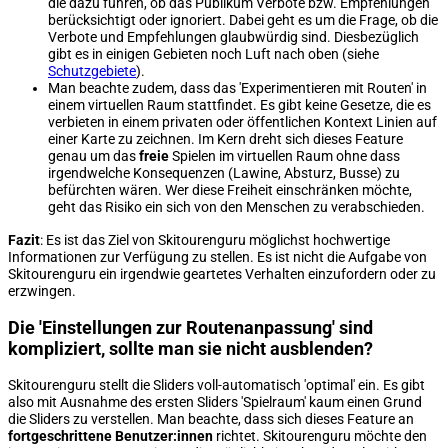
die dazu führen, ob das Publikum Verbote bzw. Empfehlungen
berücksichtigt oder ignoriert. Dabei geht es um die Frage, ob die
Verbote und Empfehlungen glaubwürdig sind. Diesbezüglich
gibt es in einigen Gebieten noch Luft nach oben (siehe
Schutzgebiete
).
Man beachte zudem, dass das 'Experimentieren mit Routen' in
einem virtuellen Raum stattfindet. Es gibt keine Gesetze, die es
verbieten in einem privaten oder öffentlichen Kontext Linien auf
einer Karte zu zeichnen. Im Kern dreht sich dieses Feature
genau um das
freie
Spielen im virtuellen Raum ohne dass
irgendwelche Konsequenzen (Lawine, Absturz, Busse) zu
befürchten wären. Wer diese Freiheit einschränken möchte,
geht das Risiko ein sich von den Menschen zu verabschieden.
Fazit
: Es ist das Ziel von Skitourenguru möglichst hochwertige
Informationen zur Verfügung zu stellen. Es ist nicht die Aufgabe von
Skitourenguru ein irgendwie geartetes Verhalten einzufordern oder zu
erzwingen.
Die 'Einstellungen zur Routenanpassung' sind
kompliziert, sollte man sie nicht ausblenden?
Skitourenguru stellt die Sliders voll-automatisch 'optimal' ein. Es gibt
also mit Ausnahme des ersten Sliders 'Spielraum' kaum einen Grund
die Sliders zu verstellen. Man beachte, dass sich dieses Feature an
fortgeschrittene Benutzer:innen
richtet. Skitourenguru möchte den