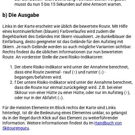
musst du nun 5 bis 15 Sekunden auf eine Antwort warten.
b) Die Ausgabe
Links in der Karte erscheint wie üblich die bewertete Route. Mit Hilfe
eines kontinuierlichen (blauen) Farbverlaufes wird zudem die
Begehbarkeit des Geländes mit Skiern visualisiert. Je dunkelblauer die
Einfärbung, desto geeigneter ist das Gelände für den Aufstieg mit
Skiern. Je nach Gelände werden so auch mögliche Varianten sichtbar.
Rechts findest du die üblichen Informationen zur nun bewerteten
Route. An vorderster Stelle die zwei Risiko-Indikatoren:
Der obere Risiko-Indikator wird unter der Annahme berechnet,
dass eine Route zweimal - rauf (↑) und runter (↓) -
begangen/befahren wird.
f Der untere Risiko-Indikator wird unter der Annahme berechnet,
dass die Route nur einmal zurückgelegt wird. Z.B. bei einer
Skitour von einer Hütte zu einer Hütte, oder nur im Aufstieg (↑),
oder nur in der Abfahrt (↓).
Für die meisten Elemente im Block rechts der Karte sind Links
hinterlegt. Ist dir die Bedeutung eines Elementes unklar, so gelangst
du in der Regel durch Klick auf das Element zu weiterführender
Information. Weitere Informationen findest du im
Handbuch von
Skitourenguru
.