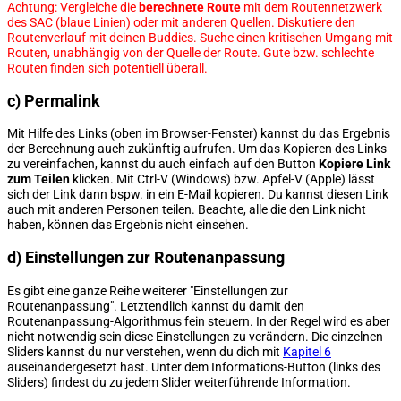
Achtung: Vergleiche die
berechnete Route
mit dem Routennetzwerk
des SAC (blaue Linien) oder mit anderen Quellen. Diskutiere den
Routenverlauf mit deinen Buddies. Suche einen kritischen Umgang mit
Routen, unabhängig von der Quelle der Route. Gute bzw. schlechte
Routen finden sich potentiell überall.
c) Permalink
Mit Hilfe des Links (oben im Browser-Fenster) kannst du das Ergebnis
der Berechnung auch zukünftig aufrufen. Um das Kopieren des Links
zu vereinfachen, kannst du auch einfach auf den Button
Kopiere Link
zum Teilen
klicken. Mit Ctrl-V (Windows) bzw. Apfel-V (Apple) lässt
sich der Link dann bspw. in ein E-Mail kopieren. Du kannst diesen Link
auch mit anderen Personen teilen. Beachte, alle die den Link nicht
haben, können das Ergebnis nicht einsehen.
d) Einstellungen zur Routenanpassung
Es gibt eine ganze Reihe weiterer "Einstellungen zur
Routenanpassung". Letztendlich kannst du damit den
Routenanpassung-Algorithmus fein steuern. In der Regel wird es aber
nicht notwendig sein diese Einstellungen zu verändern. Die einzelnen
Sliders kannst du nur verstehen, wenn du dich mit
Kapitel 6
auseinandergesetzt hast. Unter dem Informations-Button (links des
Sliders) findest du zu jedem Slider weiterführende Information.