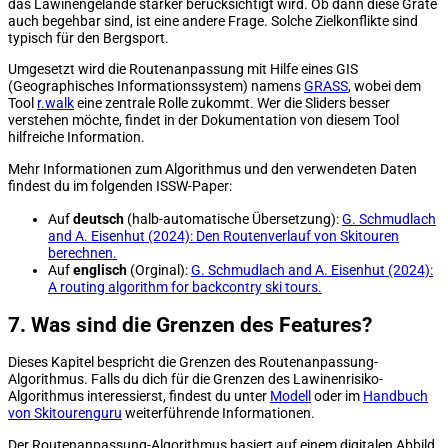
das Lawinengelände stärker berücksichtigt wird. Ob dann diese Grate
auch begehbar sind, ist eine andere Frage. Solche Zielkonflikte sind
typisch für den Bergsport.
Umgesetzt wird die Routenanpassung mit Hilfe eines GIS
(Geographisches Informationssystem) namens
GRASS
, wobei dem
Tool
r.walk
eine zentrale Rolle zukommt. Wer die Sliders besser
verstehen möchte, findet in der Dokumentation von diesem Tool
hilfreiche Information.
Mehr Informationen zum Algorithmus und den verwendeten Daten
findest du im folgenden ISSW-Paper:
Auf
deutsch
(halb-automatische Übersetzung):
G. Schmudlach
and A. Eisenhut (2024): Den Routenverlauf von Skitouren
berechnen.
Auf
englisch
(Orginal):
G. Schmudlach and A. Eisenhut (2024):
A routing algorithm for backcontry ski tours.
7. Was sind die Grenzen des Features?
Dieses Kapitel bespricht die Grenzen des Routenanpassung-
Algorithmus. Falls du dich für die Grenzen des Lawinenrisiko-
Algorithmus interessierst, findest du unter
Modell
oder im
Handbuch
von Skitourenguru
weiterführende Informationen.
Der Routenanpassung-Algorithmus basiert auf einem digitalen Abbild