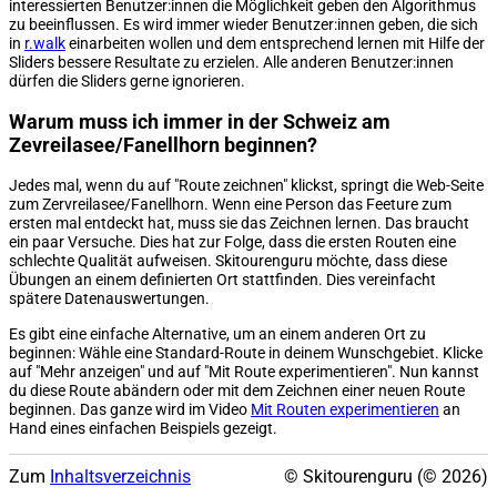
interessierten Benutzer:innen die Möglichkeit geben den Algorithmus
zu beeinflussen. Es wird immer wieder Benutzer:innen geben, die sich
in
r.walk
einarbeiten wollen und dem entsprechend lernen mit Hilfe der
Sliders bessere Resultate zu erzielen. Alle anderen Benutzer:innen
dürfen die Sliders gerne ignorieren.
Warum muss ich immer in der Schweiz am
Zevreilasee/Fanellhorn beginnen?
Jedes mal, wenn du auf "Route zeichnen" klickst, springt die Web-Seite
zum Zervreilasee/Fanellhorn. Wenn eine Person das Feeture zum
ersten mal entdeckt hat, muss sie das Zeichnen lernen. Das braucht
ein paar Versuche. Dies hat zur Folge, dass die ersten Routen eine
schlechte Qualität aufweisen. Skitourenguru möchte, dass diese
Übungen an einem definierten Ort stattfinden. Dies vereinfacht
spätere Datenauswertungen.
Es gibt eine einfache Alternative, um an einem anderen Ort zu
beginnen: Wähle eine Standard-Route in deinem Wunschgebiet. Klicke
auf "Mehr anzeigen" und auf "Mit Route experimentieren". Nun kannst
du diese Route abändern oder mit dem Zeichnen einer neuen Route
beginnen. Das ganze wird im Video
Mit Routen experimentieren
an
Hand eines einfachen Beispiels gezeigt.
Zum
Inhaltsverzeichnis
© Skitourenguru (© 2026)