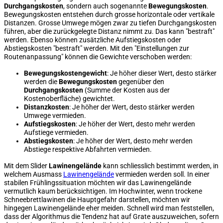
Durchgangskosten
, sondern auch sogenannte
Bewegungskosten
.
Bewegungskosten entstehen durch grosse horizontale oder vertikale
Distanzen. Grosse Umwege mögen zwar zu tiefen Durchgangskosten
führen, aber die zurückgelegte Distanz nimmt zu. Das kann "bestraft"
werden. Ebenso können zusätzliche Aufstiegskosten oder
Abstiegskosten "bestraft" werden. Mit den "Einstellungen zur
Routenanpassung" können die Gewichte verschoben werden:
Bewegungskostengewicht
: Je höher dieser Wert, desto stärker
werden die
Bewegungskosten
gegenüber den
Durchgangskosten
(Summe der Kosten aus der
Kostenoberfläche) gewichtet.
Distanzkosten
: Je höher der Wert, desto stärker werden
Umwege vermieden.
Aufstiegskosten
: Je höher der Wert, desto mehr werden
Aufstiege vermieden.
Abstiegskosten
: Je höher der Wert, desto mehr werden
Abstiege respektive Abfahrten vermieden.
Mit dem Slider
Lawinengelände
kann schliesslich bestimmt werden, in
welchem Ausmass
Lawinengelände
vermieden werden soll. In einer
stabilen Frühlingssituation möchten wir das Lawinengelände
vermutlich kaum berücksichtigen. Im Hochwinter, wenn trockene
Schneebrettlawinen die Hauptgefahr darstellen, möchten wir
hingegen Lawinengelände eher meiden. Schnell wird man feststellen,
dass der Algorithmus die Tendenz hat auf Grate auszuweichen, sofern