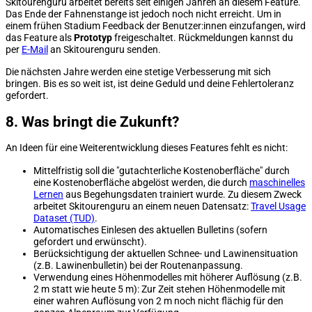
Skitourenguru arbeitet bereits seit einigen Jahren an diesem Feature.
Das Ende der Fahnenstange ist jedoch noch nicht erreicht. Um in
einem frühen Stadium Feedback der Benutzer:innen einzufangen, wird
das Feature als
Prototyp
freigeschaltet. Rückmeldungen kannst du
per
E-Mail
an Skitourenguru senden.
Die nächsten Jahre werden eine stetige Verbesserung mit sich
bringen. Bis es so weit ist, ist deine Geduld und deine Fehlertoleranz
gefordert.
8. Was bringt die Zukunft?
An Ideen für eine Weiterentwicklung dieses Features fehlt es nicht:
Mittelfristig soll die "gutachterliche Kostenoberfläche" durch
eine Kostenoberfläche abgelöst werden, die durch
maschinelles
Lernen
aus Begehungsdaten trainiert wurde. Zu diesem Zweck
arbeitet Skitourenguru an einem neuen Datensatz:
Travel Usage
Dataset (TUD)
.
Automatisches Einlesen des aktuellen Bulletins (sofern
gefordert und erwünscht).
Berücksichtigung der aktuellen Schnee- und Lawinensituation
(z.B. Lawinenbulletin) bei der Routenanpassung.
Verwendung eines Höhenmodelles mit höherer Auflösung (z.B.
2 m statt wie heute 5 m): Zur Zeit stehen Höhenmodelle mit
einer wahren Auflösung von 2 m noch nicht flächig für den