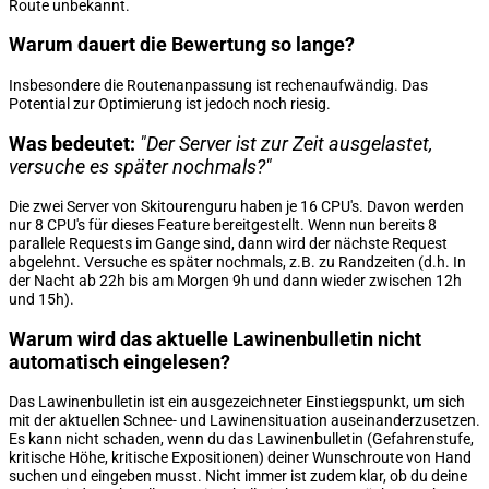
Route unbekannt.
Warum dauert die Bewertung so lange?
Insbesondere die Routenanpassung ist rechenaufwändig. Das
Potential zur Optimierung ist jedoch noch riesig.
Was bedeutet:
"Der Server ist zur Zeit ausgelastet,
versuche es später nochmals?"
Die zwei Server von Skitourenguru haben je 16 CPU's. Davon werden
nur 8 CPU's für dieses Feature bereitgestellt. Wenn nun bereits 8
parallele Requests im Gange sind, dann wird der nächste Request
abgelehnt. Versuche es später nochmals, z.B. zu Randzeiten (d.h. In
der Nacht ab 22h bis am Morgen 9h und dann wieder zwischen 12h
und 15h).
Warum wird das aktuelle Lawinenbulletin nicht
automatisch eingelesen?
Das Lawinenbulletin ist ein ausgezeichneter Einstiegspunkt, um sich
mit der aktuellen Schnee- und Lawinensituation auseinanderzusetzen.
Es kann nicht schaden, wenn du das Lawinenbulletin (Gefahrenstufe,
kritische Höhe, kritische Expositionen) deiner Wunschroute von Hand
suchen und eingeben musst. Nicht immer ist zudem klar, ob du deine