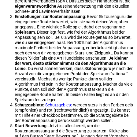
Bergführerverbandes (SBV). Das Ziel dieser Handarbeit ist die
eigenverantwortliche
Auseinandersetzung mit den aktuellen
Schnee- und Lawinenverhältnissen.
Einstellungen zur Routenanpassung
: Bevor Skitourenguru die
eingegebene Route bewertet, wird sie nach deinen Vorgaben
angepasst. Eine wichtige Rolle spielt dabei der sogenannte
Spielraum
. Dieser legt fest, wie frei der Algorithmus bei der
Anpassung sein soll. Bei 0% wird die Route genau so bewertet,
wie du sie eingegeben hast. Bei 100% hat der Algorithmus
maximale Freiheit bei der Anpassung, er berücksichtigt also nur
noch den von dir vorgegebenen Start- und Zielpunkt. Du kannst
diesen "Slider" als eine Art Hundeleine anschauen.
Je kleiner
der Wert, desto stärker nimmst du den Algorithmus an die
Leine
. Du wirst schnell merken, dass Skitourenguru je nach der
Anzahl von dir vorgegebenen Punkt den Spielraum "rational"
voreinstellt. Machst du wenige Punkte, dann soll der
Algorithmus frei sein in der Routenanpassung. Machst du viele
Punkte, dann soll sich der Algorithmus stärker an die
eingegebene Route halten. In beiden Fällen liegt es an dir den
Spielraum festzulegen.
Schutzgebiete:
Schutzgebiete
werden stets in den Farben gelb
(empfohlen) und rot (rechtsverbindlich) angezeigt. Du kannst
mit Hilfe einer Checkbox bestimmen, ob die Schutzgebiete bei
der Routenanpassung berücksichtigt werden sollen.
Start Bewertung:
Jetzt ist alles bereit, um die
Routenanpassung und die Bewertung zu starten. Klicke also
auf den Button "Start Bewertung". Je nach deinen Vorgaben