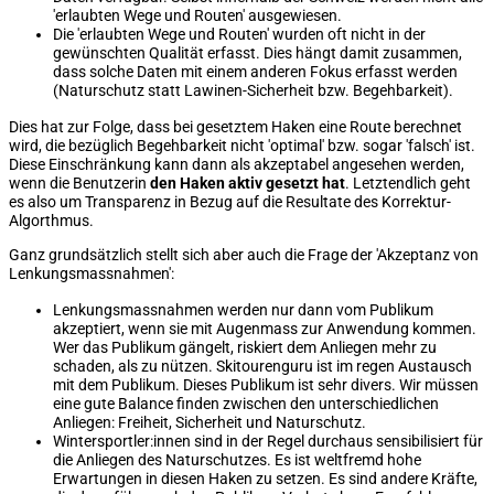
'erlaubten Wege und Routen' ausgewiesen.
Die 'erlaubten Wege und Routen' wurden oft nicht in der
gewünschten Qualität erfasst. Dies hängt damit zusammen,
dass solche Daten mit einem anderen Fokus erfasst werden
(Naturschutz statt Lawinen-Sicherheit bzw. Begehbarkeit).
Dies hat zur Folge, dass bei gesetztem Haken eine Route berechnet
wird, die bezüglich Begehbarkeit nicht 'optimal' bzw. sogar 'falsch' ist.
Diese Einschränkung kann dann als akzeptabel angesehen werden,
wenn die Benutzerin
den Haken aktiv gesetzt hat
. Letztendlich geht
es also um Transparenz in Bezug auf die Resultate des Korrektur-
Algorthmus.
Ganz grundsätzlich stellt sich aber auch die Frage der 'Akzeptanz von
Lenkungsmassnahmen':
Lenkungsmassnahmen werden nur dann vom Publikum
akzeptiert, wenn sie mit Augenmass zur Anwendung kommen.
Wer das Publikum gängelt, riskiert dem Anliegen mehr zu
schaden, als zu nützen. Skitourenguru ist im regen Austausch
mit dem Publikum. Dieses Publikum ist sehr divers. Wir müssen
eine gute Balance finden zwischen den unterschiedlichen
Anliegen: Freiheit, Sicherheit und Naturschutz.
Wintersportler:innen sind in der Regel durchaus sensibilisiert für
die Anliegen des Naturschutzes. Es ist weltfremd hohe
Erwartungen in diesen Haken zu setzen. Es sind andere Kräfte,