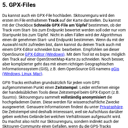
5. GPX-Files
Du kannst auch ein GPX-File hochladen. Skitourenguru wird den
ersten im File enthaltenen
Track
auf der Karte darstellen. Du kannst
mit der Checkbox
Schneide GPX-File am 'Gipfel'
bestimmen, ob der
Track vom Start- bis zum Endpunkt bewertet werden soll oder nur vom
Startpunkt bis zum 'Gipfel'. Nicht in allen Fällen wird der Algorithmus
einen dir genehmen Start- und Endpunkt bestimmen. Wenn du mit der
Auswahl nicht zufrieden bist, dann kannst du deinen Track auch mit
einem GPX-Editor schneiden bzw. bearbeiten. Empfohlen sei dieser
OpenSource
GPX-Editor (Windows)
. Mit dem Tool ist es bspw. möglich
den Track auf einer OpenStreetMap-Karte zu schneiden. Noch besser,
aber komplzierter geht das mit einem richtigen Geographischen
Informationssystem (GIS), z.B. dem OpenSource GIS namens
qGis
(Windows, Linux, Mac)
.
GPX-Tracks enthalten grundsätzlich für jeden vom GPS
aufgenommenen Punkt einen
Zeitstempel
. Leider entfernen einige
der handelsüblichen Tools diese Zeitstempel beim GPX-Export (z.B.
Suunto). Skitourenguru sammelt
vollständig anonymisiert
die
hochgeladenen Daten. Diese werden für wissenschaftliche Zwecke
ausgewertet. Genauere Informationen findest du unter
Privatsphäre
.
Die Zeitstempel sind deshalb interessant, weil sie Aufschluss darüber
geben welches Gelände bei welchen Verhältnissen aufgesucht wird.
Du machst also nicht nur Skitourenguru, sondern indirekt auch der
Skitouren-Community einen Gefallen, wenn du die GPS-Tracks