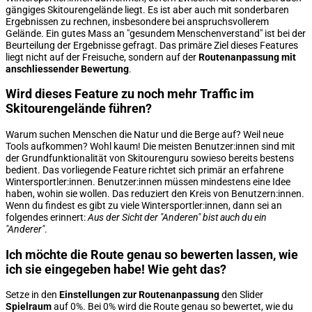
gängiges Skitourengelände liegt. Es ist aber auch mit sonderbaren
Ergebnissen zu rechnen, insbesondere bei anspruchsvollerem
Gelände. Ein gutes Mass an "gesundem Menschenverstand" ist bei der
Beurteilung der Ergebnisse gefragt. Das primäre Ziel dieses Features
liegt nicht auf der Freisuche, sondern auf der
Routenanpassung mit
anschliessender Bewertung
.
Wird dieses Feature zu noch mehr Traffic im
Skitourengelände führen?
Warum suchen Menschen die Natur und die Berge auf? Weil neue
Tools aufkommen? Wohl kaum! Die meisten Benutzer:innen sind mit
der Grundfunktionalität von Skitourenguru sowieso bereits bestens
bedient. Das vorliegende Feature richtet sich primär an erfahrene
Wintersportler:innen. Benutzer:innen müssen mindestens eine Idee
haben, wohin sie wollen. Das reduziert den Kreis von Benutzern:innen.
Wenn du findest es gibt zu viele Wintersportler:innen, dann sei an
folgendes erinnert:
Aus der Sicht der "Anderen" bist auch du ein
"Anderer"
.
Ich möchte die Route genau so bewerten lassen, wie
ich sie eingegeben habe! Wie geht das?
Setze in den
Einstellungen zur Routenanpassung
den Slider
Spielraum
auf 0%. Bei 0% wird die Route genau so bewertet, wie du