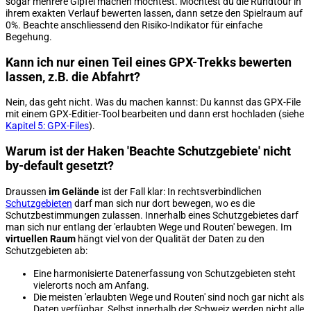
sogar mehrere Gipfel machen möchtest. Möchtest du die Rundtour in
ihrem exakten Verlauf bewerten lassen, dann setze den Spielraum auf
0%. Beachte anschliessend den Risiko-Indikator für einfache
Begehung.
Kann ich nur einen Teil eines GPX-Trekks bewerten
lassen, z.B. die Abfahrt?
Nein, das geht nicht. Was du machen kannst: Du kannst das GPX-File
mit einem GPX-Editier-Tool bearbeiten und dann erst hochladen (siehe
Kapitel 5: GPX-Files
).
Warum ist der Haken 'Beachte Schutzgebiete' nicht
by-default gesetzt?
Draussen
im Gelände
ist der Fall klar: In rechtsverbindlichen
Schutzgebieten
darf man sich nur dort bewegen, wo es die
Schutzbestimmungen zulassen. Innerhalb eines Schutzgebietes darf
man sich nur entlang der 'erlaubten Wege und Routen' bewegen. Im
virtuellen Raum
hängt viel von der Qualität der Daten zu den
Schutzgebieten ab:
Eine harmonisierte Datenerfassung von Schutzgebieten steht
vielerorts noch am Anfang.
Die meisten 'erlaubten Wege und Routen' sind noch gar nicht als
Daten verfügbar. Selbst innerhalb der Schweiz werden nicht alle