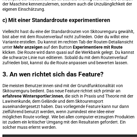
der Maschine kennenzulernen, sondern auch die Unzulänglichkeit der
eigenen Einschätzung.
c) Mit einer Standardroute experimentieren
Vielleicht hast du eine der Standardrouten von Skitourenguru gewählt,
bist aber mit dem Routenverlauf nicht zufrieden. Oder du willst eine
Variante erstellen. Du kannst im rechten Tab der Routen-Detailansicht
unter
Mehr anzeigen
auf den Button
Experimentiere mit Route
klicken. Die Route wird dann quasi auf die Werkbank gelegt. Du kannst
die schwarze Linie nun editieren. Sobald du mit dem Routenverlauf
zufrieden bist, kannst du die Route anpassen und bewerten lassen.
3. An wen richtet sich das Feature?
Die meisten Benutzer:innen sind mit der Grundfunktionalität von
Skitourenguru bedient. Das neue Feature richtet sich primär an
erfahrene Wintersportler:innen
, die sich in Praxis und Theorie mit der
Lawinenkunde, dem Gelände und dem Skitourensport
auseinandergesetzt haben. Das vorliegende Feature kann nur dann
zielführend benutzt werden, wenn zumindest eine Idee einer
möglichen Route vorliegt. Wie bei allen computer-erzeugten Produkten
ist zudem ein kritischer Umgang mit den Resultaten gefordert. Ein
solcher muss erlernt werden.