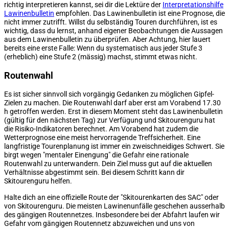
richtig interpretieren kannst, sei dir die Lektüre der
Interpretationshilfe
Lawinenbulletin
empfohlen. Das Lawinenbulletin ist eine Prognose, die
nicht immer zutrifft. Willst du selbständig Touren durchführen, ist es
wichtig, dass du lernst, anhand eigener Beobachtungen die Aussagen
aus dem Lawinenbulletin zu überprüfen. Aber Achtung, hier lauert
bereits eine erste Falle: Wenn du systematisch aus jeder Stufe 3
(erheblich) eine Stufe 2 (mässig) machst, stimmt etwas nicht.
Routenwahl
Es ist sicher sinnvoll sich vorgängig Gedanken zu möglichen Gipfel-
Zielen zu machen. Die Routenwahl darf aber erst am Vorabend 17.30
h getroffen werden. Erst in diesem Moment steht das Lawinenbulletin
(gültig für den nächsten Tag) zur Verfügung und Skitourenguru hat
die Risiko-Indikatoren berechnet. Am Vorabend hat zudem die
Wetterprognose eine meist hervorragende Treffsicherheit. Eine
langfristige Tourenplanung ist immer ein zweischneidiges Schwert. Sie
birgt wegen "mentaler Einengung" die Gefahr eine rationale
Routenwahl zu unterwandern. Dein Ziel muss gut auf die aktuellen
Verhältnisse abgestimmt sein. Bei diesem Schritt kann dir
Skitourenguru helfen.
Halte dich an eine offizielle Route der "Skitourenkarten des SAC" oder
von Skitourenguru. Die meisten Lawinenunfälle geschehen ausserhalb
des gängigen Routennetzes. Insbesondere bei der Abfahrt laufen wir
Gefahr vom gängigen Routennetz abzuweichen und uns von