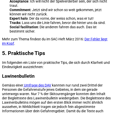
Acceptance
: Ich will nicht der Spielverderber sein, der sich nicht
traut.
Commitment
: Jetzt sind wir schon so weit gekommen, jetzt
können wir nicht zurück.
Expert halo
: Der da vorne, der weiss schon, was er tut!
Tracks
: Lass uns die Linie fahren, bevor die hinter uns da sind.
Social facilitation
: Die anderen fahren das auch. Das ist
bestimmt sicher.
Mehr zum Thema findest du im SAC-Heft März 2016:
Der Fehler liegt
im Kopf
.
5. Praktische Tips
Im folgenden ein Liste von praktische Tips, die sich durch Klarheit und
Eindeutigkeit auszeichnen:
Lawinenbulletin
Gemäss einer
Umfrage des DAV
kannten nur rund zwei Drittel der
Personen die Gefahrenstufe jenes Gebietes, in dem sie gerade
unterwegs waren. Nur 7 % der Skitourengänger konnten den Inhalt
der Begleittexte des Lawinenbulletin wiedergeben. Die Begleittexte des
Lawinenbulletins mögen auf den ersten Blick immer recht ähnlich
aussehen, in Wirklichkeit tragen sie jedoch fein abgestimmte
Informationen über dein Gefahrengebiet. Damit du die Texte auch