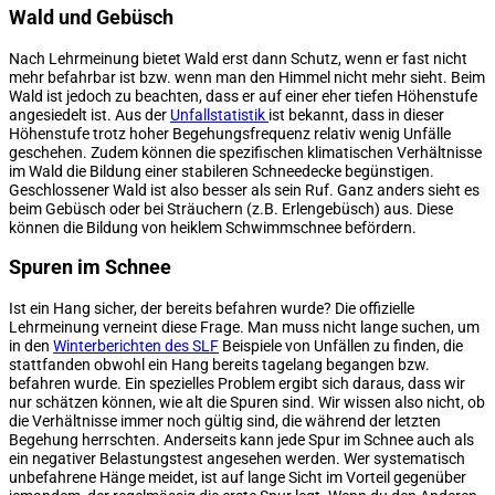
Wald und Gebüsch
Nach Lehrmeinung bietet Wald erst dann Schutz, wenn er fast nicht
mehr befahrbar ist bzw. wenn man den Himmel nicht mehr sieht. Beim
Wald ist jedoch zu beachten, dass er auf einer eher tiefen Höhenstufe
angesiedelt ist. Aus der
Unfallstatistik
ist bekannt, dass in dieser
Höhenstufe trotz hoher Begehungsfrequenz relativ wenig Unfälle
geschehen. Zudem können die spezifischen klimatischen Verhältnisse
im Wald die Bildung einer stabileren Schneedecke begünstigen.
Geschlossener Wald ist also besser als sein Ruf. Ganz anders sieht es
beim Gebüsch oder bei Sträuchern (z.B. Erlengebüsch) aus. Diese
können die Bildung von heiklem Schwimmschnee befördern.
Spuren im Schnee
Ist ein Hang sicher, der bereits befahren wurde? Die offizielle
Lehrmeinung verneint diese Frage. Man muss nicht lange suchen, um
in den
Winterberichten des SLF
Beispiele von Unfällen zu finden, die
stattfanden obwohl ein Hang bereits tagelang begangen bzw.
befahren wurde. Ein spezielles Problem ergibt sich daraus, dass wir
nur schätzen können, wie alt die Spuren sind. Wir wissen also nicht, ob
die Verhältnisse immer noch gültig sind, die während der letzten
Begehung herrschten. Anderseits kann jede Spur im Schnee auch als
ein negativer Belastungstest angesehen werden. Wer systematisch
unbefahrene Hänge meidet, ist auf lange Sicht im Vorteil gegenüber