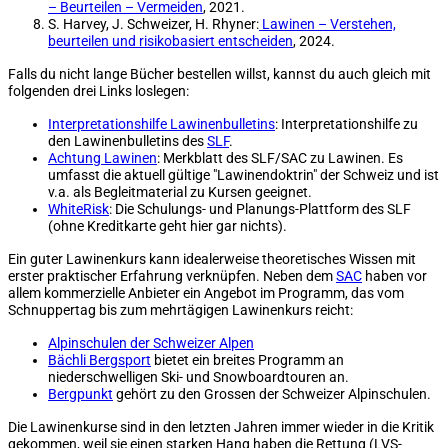
– Beurteilen – Vermeiden
, 2021.
S. Harvey, J. Schweizer, H. Rhyner:
Lawinen – Verstehen,
beurteilen und risikobasiert entscheiden
, 2024.
Falls du nicht lange Bücher bestellen willst, kannst du auch gleich mit
folgenden drei Links loslegen:
Interpretationshilfe Lawinenbulletins
: Interpretationshilfe zu
den Lawinenbulletins des
SLF
.
Achtung Lawinen
: Merkblatt des SLF/SAC zu Lawinen. Es
umfasst die aktuell gültige "Lawinendoktrin" der Schweiz und ist
v.a. als Begleitmaterial zu Kursen geeignet.
WhiteRisk
: Die Schulungs- und Planungs-Plattform des SLF
(ohne Kreditkarte geht hier gar nichts).
Ein guter Lawinenkurs kann idealerweise theoretisches Wissen mit
erster praktischer Erfahrung verknüpfen. Neben dem
SAC
haben vor
allem kommerzielle Anbieter ein Angebot im Programm, das vom
Schnuppertag bis zum mehrtägigen Lawinenkurs reicht:
Alpinschulen der Schweizer Alpen
Bächli Bergsport
bietet ein breites Programm an
niederschwelligen Ski- und Snowboardtouren an.
Bergpunkt
gehört zu den Grossen der Schweizer Alpinschulen.
Die Lawinenkurse sind in den letzten Jahren immer wieder in die Kritik
gekommen, weil sie einen starken Hang haben die Rettung (LVS-