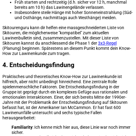
Früh starten und rechtzeitig (d.h. sicher vor 12 h, manchmal
bereits am 10 h) das Lawinengelände verlassen.
Insbesondere steile Hänge mit hoher Sonneneinstrahlung (Süd-
und Osthänge, nachmittags auch Westhänge) meiden.
Skitourenguru kann dir helfen eine massgeschneiderten Liste von
Skitouren, die möglicherweise "kompatibel" zum aktuellen
Lawinenbulletin sind, zusammenzustellen. Mit dieser Liste von
Skitouren kannst du anschliessend die Phase 1 der
3x3-Regel
(Planung) beginnen. Spätestens an diesem Punkt kommt dein Know-
How zur Lawinenkunde zum tragen.
4. Entscheidungsfindung
Praktisches und theoretisches Know-How zur Lawinenkunde ist
hilfreich, aber nicht unbedingt hinreichend. Eine zentrale Rolle
spielenmenschliche Faktoren. Die Entscheidungsfindung in der
Gruppe ist geprägt durch ein komplexes Gefüge aus rationalen und
emotionalen Interaktionen. Einer, der sich bereits Mitte der 1990er-
Jahre mit der Problematik der Entscheidungsfindung auf Skitouren
befasst hat, ist der Amerikaner Ian McCammon. Er hat fast 600
Lawinenunfälle untersucht und sechs typische Fallen
herausgearbeitet:
Familiarity
: Ich kenne mich hier aus, diese Linie war noch immer
sicher.