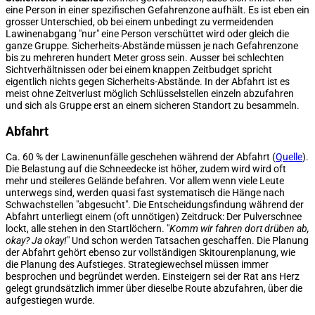
eine Person in einer spezifischen Gefahrenzone aufhält. Es ist eben ein
grosser Unterschied, ob bei einem unbedingt zu vermeidenden
Lawinenabgang "nur" eine Person verschüttet wird oder gleich die
ganze Gruppe. Sicherheits-Abstände müssen je nach Gefahrenzone
bis zu mehreren hundert Meter gross sein. Ausser bei schlechten
Sichtverhältnissen oder bei einem knappen Zeitbudget spricht
eigentlich nichts gegen Sicherheits-Abstände. In der Abfahrt ist es
meist ohne Zeitverlust möglich Schlüsselstellen einzeln abzufahren
und sich als Gruppe erst an einem sicheren Standort zu besammeln.
Abfahrt
Ca. 60 % der Lawinenunfälle geschehen während der Abfahrt (
Quelle
).
Die Belastung auf die Schneedecke ist höher, zudem wird wird oft
mehr und steileres Gelände befahren. Vor allem wenn viele Leute
unterwegs sind, werden quasi fast systematisch die Hänge nach
Schwachstellen "abgesucht". Die Entscheidungsfindung während der
Abfahrt unterliegt einem (oft unnötigen) Zeitdruck: Der Pulverschnee
lockt, alle stehen in den Startlöchern. "
Komm wir fahren dort drüben ab,
okay? Ja okay!
" Und schon werden Tatsachen geschaffen. Die Planung
der Abfahrt gehört ebenso zur vollständigen Skitourenplanung, wie
die Planung des Aufstieges. Strategiewechsel müssen immer
besprochen und begründet werden. Einsteigern sei der Rat ans Herz
gelegt grundsätzlich immer über dieselbe Route abzufahren, über die
aufgestiegen wurde.