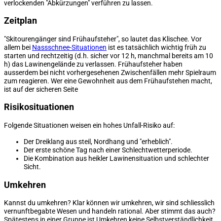
verlockenden "Abkürzungen" verführen zu lassen.
Zeitplan
"Skitourengänger sind Frühaufsteher", so lautet das Klischee. Vor
allem bei
Nassschnee-Situationen
ist es tatsächlich wichtig früh zu
starten und rechtzeitig (d.h. sicher vor 12 h, manchmal bereits am 10
h) das Lawinengelände zu verlassen. Frühaufsteher haben
ausserdem bei nicht vorhergesehenen Zwischenfällen mehr Spielraum
zum reagieren. Wer eine Gewohnheit aus dem Frühaufstehen macht,
ist auf der sicheren Seite
Risikosituationen
Folgende Situationen weisen ein hohes Unfall-Risiko auf:
Der Dreiklang aus steil, Nordhang und "erheblich".
Der erste schöne Tag nach einer Schlechtwetterperiode.
Die Kombination aus heikler Lawinensituation und schlechter
Sicht.
Umkehren
Kannst du umkehren? Klar können wir umkehren, wir sind schliesslich
vernunftbegabte Wesen und handeln rational. Aber stimmt das auch?
Spätestens in einer Gruppe ist Umkehren keine Selbstverständlichkeit