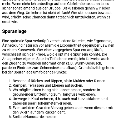
mehr. Wenn nicht ich unbedingt auf den Gipfel möchte, dann ist es
sicher sonst jemand aus der Gruppe. Diskussionen gehen wir lieber
aus dem Weg. Umkehren ist nicht einfach! Wer sich dessen bewusst
wird, erhöht seine Chancen dann tatsächlich umzukehren, wenn es
ernst wird.
Spuranlage
Eine optimale Spur verknüpft verschiedene Kriterien, wie Ergonomie,
Ästhetik und natürlich vor allem die Exponiertheit gegenüber Lawinen
zu einem Kunstwerk. Wer einer vorgegeben Spur entlang läuft,
verschliesst sich der Frage, wo die optimale Spur sein könnte. Die
Anlage einer eigenen Spur im Tiefschnee ermöglicht fallweise auch
den Zugang zu weiteren Informationen (z.B. Wurm-Geräusch,
partieller Eindruck zum Schneedeckenaufbau). Grundsätzlich geht es
bei der Spuranlage um folgende Punkte:
Besser auf Rücken und Rippen, als in Mulden oder Rinnen.
Rampen, Terrassen und Ebenen aufsuchen.
Wo möglich einen Hang nicht anschneiden, sondern in
gebührender Entfernung zum Hangfuss verbleiben.
Umwege in Kauf nehmen, d.h. auch mal kurz abfahren und
dabei ein paar Höhenmeter verlieren.
Eventuell dem Grat den Vorzug geben, auch wenn dies nur mit
den Skiern auf dem Rücken geht.
Steilste Hangpartie meiden.