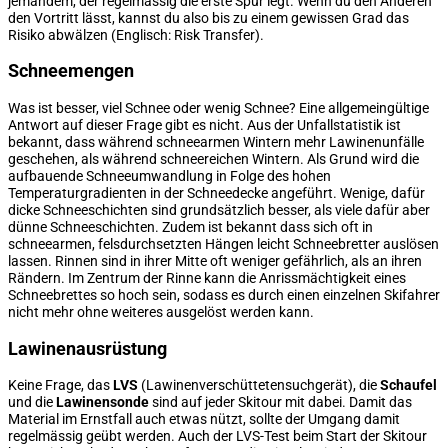
jemandem, der regelmässig die erste Spur legt. Wenn du den Anderen
den Vortritt lässt, kannst du also bis zu einem gewissen Grad das
Risiko abwälzen (Englisch: Risk Transfer).
Schneemengen
Was ist besser, viel Schnee oder wenig Schnee? Eine allgemeingültige
Antwort auf dieser Frage gibt es nicht. Aus der Unfallstatistik ist
bekannt, dass während schneearmen Wintern mehr Lawinenunfälle
geschehen, als während schneereichen Wintern. Als Grund wird die
aufbauende Schneeumwandlung in Folge des hohen
Temperaturgradienten in der Schneedecke angeführt. Wenige, dafür
dicke Schneeschichten sind grundsätzlich besser, als viele dafür aber
dünne Schneeschichten. Zudem ist bekannt dass sich oft in
schneearmen, felsdurchsetzten Hängen leicht Schneebretter auslösen
lassen. Rinnen sind in ihrer Mitte oft weniger gefährlich, als an ihren
Rändern. Im Zentrum der Rinne kann die Anrissmächtigkeit eines
Schneebrettes so hoch sein, sodass es durch einen einzelnen Skifahrer
nicht mehr ohne weiteres ausgelöst werden kann.
Lawinenausrüstung
Keine Frage, das
LVS
(Lawinenverschüttetensuchgerät), die
Schaufel
und die
Lawinensonde
sind auf jeder Skitour mit dabei. Damit das
Material im Ernstfall auch etwas nützt, sollte der Umgang damit
regelmässig geübt werden. Auch der LVS-Test beim Start der Skitour