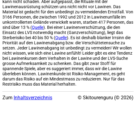
kann nicht schaden. Aber aufgepasst, die Rituale mit der
Lawinenausrüstung schützen uns nicht nicht vor Lawinen. Das
Material ist gedacht für den unbedingt zu vermeidenden Ernstfall. Von
3166 Personen, die zwischen 1992 und 2012 in Lawinenunfälle im
unkontrollierten Gelände verwickelt waren, starben 417 Personen, das
sind über 13 % (
Quelle
). Bei einer Lawinenverschüttung, die den
Einsatz des LVS notwendig macht (Ganzverschüttung), liegt das
Sterberisiko bei 40 bis 50 % (
Quelle
). Es ist deshalb blanker Irrsinn die
Priorität auf den Lawinenabgang bzw. die Verschüttetensuche zu
setzen. Jeder Lawinenabgang ist unbedingt zu vermeiden! Wir wollen
nicht wissen, wie sich eine Lawine anfühlt! Leider gibt es eine Tendenz
bei Lawinenkursen dem Verhalten in der Lawine und der LVS-Suche
grosse Aufmerksamkeit zu schenken. Das gibt zwar Stoff für
spannende Spiele, aber es suggeriert immer, dass wir die Lawine
überleben können. Lawinenkunde ist Risiko-Management, es geht
darum das Risiko auf ein Mindestmass zu reduzieren. Nur für das
Restrisiko muss das Material herhalten.
Zum
Inhaltsverzeichnis
© Skitourenguru (© 2026)