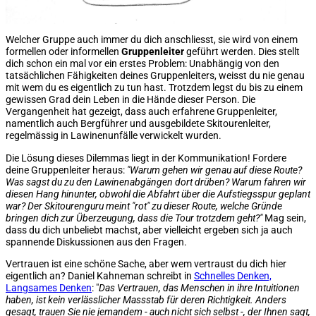
Welcher Gruppe auch immer du dich anschliesst, sie wird von einem
formellen oder informellen
Gruppenleiter
geführt werden. Dies stellt
dich schon ein mal vor ein erstes Problem: Unabhängig von den
tatsächlichen Fähigkeiten deines Gruppenleiters, weisst du nie genau
mit wem du es eigentlich zu tun hast. Trotzdem legst du bis zu einem
gewissen Grad dein Leben in die Hände dieser Person. Die
Vergangenheit hat gezeigt, dass auch erfahrene Gruppenleiter,
namentlich auch Bergführer und ausgebildete Skitourenleiter,
regelmässig in Lawinenunfälle verwickelt wurden.
Die Lösung dieses Dilemmas liegt in der Kommunikation! Fordere
deine Gruppenleiter heraus:
"Warum gehen wir genau auf diese Route?
Was sagst du zu den Lawinenabgängen dort drüben? Warum fahren wir
diesen Hang hinunter, obwohl die Abfahrt über die Aufstiegsspur geplant
war? Der Skitourenguru meint "rot" zu dieser Route, welche Gründe
bringen dich zur Überzeugung, dass die Tour trotzdem geht?"
Mag sein,
dass du dich unbeliebt machst, aber vielleicht ergeben sich ja auch
spannende Diskussionen aus den Fragen.
Vertrauen ist eine schöne Sache, aber wem vertraust du dich hier
eigentlich an? Daniel Kahneman schreibt in
Schnelles Denken,
Langsames Denken
: "
Das Vertrauen, das Menschen in ihre Intuitionen
haben, ist kein verlässlicher Massstab für deren Richtigkeit. Anders
gesagt, trauen Sie nie jemandem - auch nicht sich selbst -, der Ihnen sagt,