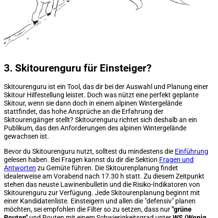
3. Skitourenguru für Einsteiger?
Skitourenguru ist ein Tool, das dir bei der Auswahl und Planung einer
Skitour Hilfestellung leistet. Doch was nützt eine perfekt geplante
Skitour, wenn sie dann doch in einem alpinen Wintergelände
stattfindet, das hohe Ansprüche an die Erfahrung der
Skitourengänger stellt? Skitourenguru richtet sich deshalb an ein
Publikum, das den Anforderungen des alpinen Wintergelände
gewachsen ist.
Bevor du Skitourenguru nutzt, solltest du mindestens die
Einführung
gelesen haben. Bei Fragen kannst du dir die Sektion
Fragen und
Antworten
zu Gemüte führen. Die Skitourenplanung findet
idealerweise am Vorabend nach 17.30 h statt. Zu diesem Zeitpunkt
stehen das neuste Lawinenbulletin und die Risiko-Indikatoren von
Skitourenguru zur Verfügung. Jede Skitourenplanung beginnt mit
einer Kandidatenliste. Einsteigern und allen die "defensiv" planen
möchten, sei empfohlen die Filter so zu setzen, dass nur
"grüne
Routen
"
und Routen mit einem Schwierigkeitsgrad unter
WS (Wenig