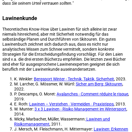
dass Sie seinem Urteil vertrauen sollten.
"
Lawinenkunde
Theoretisches Know-How über Lawinen für sich alleine ist zwar
niemals hinreichend, aber mit Sicherheit notwendig für das
selbständige Planen und Durchführen von Skitouren. Ein gutes
Lawinenbuch zeichnet sich dadurch aus, dass es nicht nur
analytisches Wissen zum Schnee vermittelt, sondern konkrete
Strategien für die Entscheidungsfindung vorschlägt. Für den Laien
sind v.a. die drei ersten Bücherzu empfehlen. Die letzten zwei Bücher
sind eher für ausgesprochene Lawinenexperten geeignet die sich
beruflich mit der Lawinenkunde auseinandersetzen.
K. Winkler:
Bergsport Winter - Technik, Taktik, Sicherheit
, 2023.
M. Larcher, G. Mössmer, W. Würtl:
Sicher am Berg: Skitouren
,
2022.
P. Descamps, O. Moret:
Avalanches - Comment réduire le risque
,
2019.
E. Roth:
Lawinen – Verstehen · Vermeiden · Praxistipps
, 2013.
W. Munter:
3 x 3 Lawinen - Risiko Management im Wintersport
,
2014.
Wicky, Marbacher, Müller, Wassermann:
Lawinen und
Risikomanagement
, 2011.
J. Mersch, M. Fleischmann, H. Mittermayer:
Lawinen: Erkennen