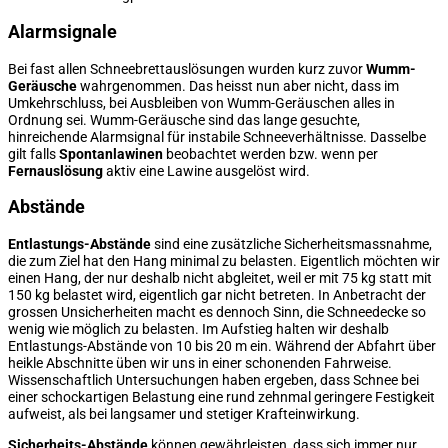
Alarmsignale
Bei fast allen Schneebrettauslösungen wurden kurz zuvor
Wumm-
Geräusche
wahrgenommen. Das heisst nun aber nicht, dass im
Umkehrschluss, bei Ausbleiben von Wumm-Geräuschen alles in
Ordnung sei. Wumm-Geräusche sind das lange gesuchte,
hinreichende Alarmsignal für instabile Schneeverhältnisse. Dasselbe
gilt falls
Spontanlawinen
beobachtet werden bzw. wenn per
Fernauslösung
aktiv eine Lawine ausgelöst wird.
Abstände
Entlastungs-Abstände
sind eine zusätzliche Sicherheitsmassnahme,
die zum Ziel hat den Hang minimal zu belasten. Eigentlich möchten wir
einen Hang, der nur deshalb nicht abgleitet, weil er mit 75 kg statt mit
150 kg belastet wird, eigentlich gar nicht betreten. In Anbetracht der
grossen Unsicherheiten macht es dennoch Sinn, die Schneedecke so
wenig wie möglich zu belasten. Im Aufstieg halten wir deshalb
Entlastungs-Abstände von 10 bis 20 m ein. Während der Abfahrt über
heikle Abschnitte üben wir uns in einer schonenden Fahrweise.
Wissenschaftlich Untersuchungen haben ergeben, dass Schnee bei
einer schockartigen Belastung eine rund zehnmal geringere Festigkeit
aufweist, als bei langsamer und stetiger Krafteinwirkung.
Sicherheits-Abstände
können gewährleisten, dass sich immer nur