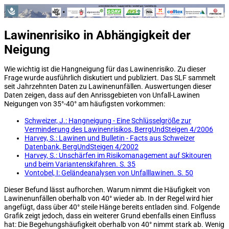
Lawinenrisiko in Abhängigkeit der
Neigung
Wie wichtig ist die Hangneigung für das Lawinenrisiko. Zu dieser
Frage wurde ausführlich diskutiert und publiziert. Das SLF sammelt
seit Jahrzehnten Daten zu Lawinenunfällen. Auswertungen dieser
Daten zeigen, dass auf den Anrissgebieten von Unfall-Lawinen
Neigungen von 35°-40° am häufigsten vorkommen:
Schweizer, J.: Hangneigung - Eine Schlüsselgröße zur
Verminderung des Lawinenrisikos, BerrgUndSteigen 4/2006
Harvey, S.: Lawinen und Bulletin - Facts aus Schweizer
Datenbank, BergUndSteigen 4/2002
Harvey, S.: Unschärfen im Risikomanagement auf Skitouren
und beim Variantenskifahren. S. 35
Vontobel, I: Geländeanalysen von Unfalllawinen. S. 50
Dieser Befund lässt aufhorchen. Warum nimmt die Häufigkeit von
Lawinenunfällen oberhalb von 40° wieder ab. In der Regel wird hier
angefügt, dass über 40° steile Hänge bereits entladen sind. Folgende
Grafik zeigt jedoch, dass ein weiterer Grund ebenfalls einen Einfluss
hat: Die Begehungshäufigkeit oberhalb von 40° nimmt stark ab. Wenig