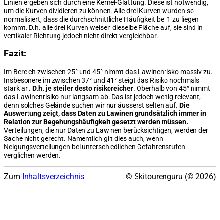
Linien ergeben sich durch eine Kernel-Glättung. Diese ist notwendig,
um die Kurven dividieren zu können. Alle drei Kurven wurden so
normalisiert, dass die durchschnittliche Häufigkeit bei 1 zu liegen
kommt. D.h. alle drei Kurven weisen dieselbe Fläche auf, sie sind in
vertikaler Richtung jedoch nicht direkt vergleichbar.
Fazit:
Im Bereich zwischen 25° und 45° nimmt das Lawinenrisko massiv zu.
Insbesonere im zwischen 37° und 41° steigt das Risiko nochmals
stark an.
D.h. je steiler desto risikoreicher
. Oberhalb von 45° nimmt
das Lawinenrisiko nur langsam ab. Das ist jedoch wenig relevant,
denn solches Gelände suchen wir nur äusserst selten auf.
Die
Auswertung zeigt, dass Daten zu Lawinen grundsätzlich immer in
Relation zur Begehungshäufigkeit gesetzt werden müssen.
Verteilungen, die nur Daten zu Lawinen berücksichtigen, werden der
Sache nicht gerecht. Namentlich gilt dies auch, wenn
Neigungsverteilungen bei unterschiedlichen Gefahrenstufen
verglichen werden.
Zum
Inhaltsverzeichnis
© Skitourenguru (© 2026)