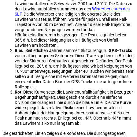
Lawinenunfällen der Schweiz zw. 2001 und 2017. Die Daten zu
den Lawinenausfällen stammen aus den
Winterberichten des
SLF
. Da die Winterberichte lediglich die oberste Stelle des
Lawinenanrisses aufführen, wurde für jeden Unfall eine Fall-
Trajektorie von 60 m berechnet. Alle auf dieser Fall-Trajektorie
vorgefundenen Neigungen wurden für das
Häufigkeitsdiagramm beigezogen. Der Peak liegt hier bei ca.
36°, d.h. bei dieser Neigung ist die Häufigkeit von Unfall-
Lawinen am höchsten.
Blau
: Seit etlichen Jahren sammelt Skitourenguru
GPS-Tracks
von real begangenen Skitouren. Diese Tracks geben ein Bild des
von der Skitouren-Comunity aufgesuchten Geländes. Der Peak
liegt bei ca. 20°, d.h. am häufigsten sind wir bei Neigungen von
10°-30° unterwegs. Neigungen über 40° suchen wir bereits sehr
selten auf. Vergleiche mit weiteren Datensätzen zeigen, dass
ein eventueller Daten-Bias der GPS-Tracks eine untergeordnete
Rolle spielt.
Rot
: Diese Kurve setzt die Lawinenunfallhäufigkeit in Bezug zur
Begehungshäufigkeit. Dies geschieht durch eine einfache
Division der orangen Linie durch die blaue Linie. Die rote Kurve
widerspiegelt das relative Risiko eines Lawinenunfalles in
Abhängigkeit der Hangneigung. Interessanterweise rückt der
Peak nun nach rechts. Er liegt bei ca. 44°. Oberhalb 44° nimmt
das Lawinenrisiko nur langsam ab.
Die gestrichelten Linien zeigen die Rohdaten. Die durchgezogenen